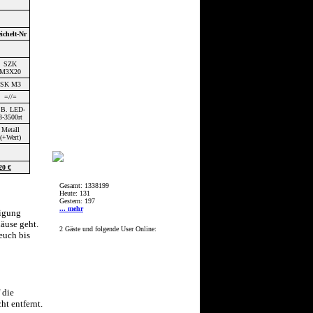
ichelt-Nr
SZK
M3X20
SK M3
=//=
.B. LED-
3-3500rt
Metall
(+Wert)
20 €
Gesamt: 1338199
Heute: 131
Gestern: 197
... mehr
tigung
äuse geht.
2 Gäste und folgende User Online:
euch bis
 die
ht entfernt.