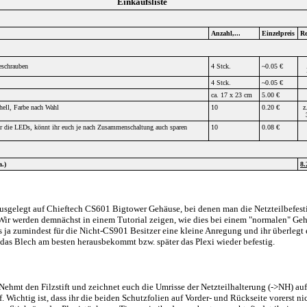
Einkaufsliste
Anzahl,...
Einzelpreis
Re
schrauben
4 Stck.
~0.05 €
4 Stck.
~0.05 €
ca. 17 x 23 cm
5.00 €
ell, Farbe nach Wahl
10
0.20 €
z
ür die LEDs, könnt ihr euch je nach Zusammenschaltung auch sparen
10
0.08 €
.)
8.
 ausgelegt auf Chieftech CS601 Bigtower Gehäuse, bei denen man die Netzteilbefes
ir werden demnächst in einem Tutorial zeigen, wie dies bei einem "normalen" Geh
es ja zumindest für die Nicht-CS901 Besitzer eine kleine Anregung und ihr überlegt 
r das Blech am besten herausbekommt bzw. später das Plexi wieder befestig.
Nehmt den Filzstift und zeichnet euch die Umrisse der Netzteilhalterung (->NH) auf
. Wichtig ist, dass ihr die beiden Schutzfolien auf Vorder- und Rückseite vorerst nic