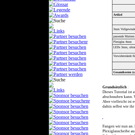
Artikel
3mm Vollgewinde
passende Muttern
Plexiglas 4mm
LEDs 3mm, ultrah
Vorwiderstände f
Gesamtkosten (ca
Grundsätzlich
:
Dieses Tutorial ist
abschrauben kann. W
Aber vielleicht ist 
dahin selbst wie ih
Fangen wir nun an. 
Plexiglasscheibe auf