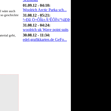
01.09.12 - 04:10:
Woolrich Arctic Parka sch...
el wäre auch
t so geschickte
31.08.12 - 05:21:
²»Ðâ¸Ö×ÔÎü±Ã¹ÊÕÏ¼°¼ìÐÞ
31.08.12 - 04:24:
woolrich uk Wave point suits
30.08.12 - 11:34:
terial geht,
edel-grafikkarten.de GeFo...