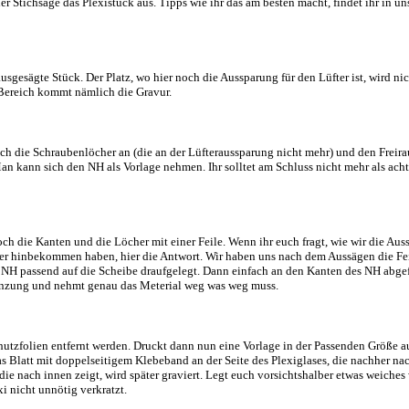
er Stichsäge das Plexistück aus. Tipps wie ihr das am besten macht, findet ihr in u
usgesägte Stück. Der Platz, wo hier noch die Aussparung für den Lüfter ist, wird nic
 Bereich kommt nämlich die Gravur.
euch die Schraubenlöcher an (die an der Lüfteraussparung nicht mehr) und den Freira
Man kann sich den NH als Vorlage nehmen. Ihr solltet am Schluss nicht mehr als ach
noch die Kanten und die Löcher mit einer Feile. Wenn ihr euch fragt, wie wir die Aus
ber hinbekommen haben, hier die Antwort. Wir haben uns nach dem Aussägen die Fe
NH passend auf die Scheibe draufgelegt. Dann einfach an den Kanten des NH abgefe
renzung und nehmt genau das Meterial weg was weg muss.
hutzfolien entfernt werden. Druckt dann nun eine Vorlage in der Passenden Größe au
as Blatt mit doppelseitigem Klebeband an der Seite des Plexiglases, die nachher na
, die nach innen zeigt, wird später graviert. Legt euch vorsichtshalber etwas weiche
xi nicht unnötig verkratzt.