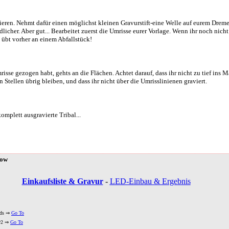
vieren. Nehmt dafür einen möglichst kleinen Gravurstift-eine Welle auf eurem Drem
licher. Aber gut... Bearbeitet zuerst die Umrisse eurer Vorlage. Wenn ihr noch nich
n übt vorher an einem Abfallstück!
sse gezogen habt, gehts an die Flächen. Achtet darauf, dass ihr nicht zu tief ins Ma
 Stellen übrig bleiben, und dass ihr nicht über die Umrisslinienen graviert.
omplett ausgravierte Tribal...
dow
Einkaufsliste & Gravur
-
LED-Einbau & Ergebnis
ods ⇒
Go To
ow2 ⇒
Go To