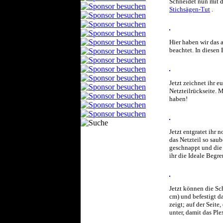
Schneidet nun mit d
Stichsägen-Tut
.
Hier haben wir das a
beachtet. In diesen
Jetzt zeichnet ihr 
Netzteilrückseite. 
haben!
Jetzt entgratet ihr 
das Netzteil so sau
geschnappt und die 
ihr die Ideale Beg
Jetzt können die Sc
cm) und befestigt d
zeigt; auf der Seite
unter, damit das Ple