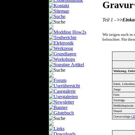
Gravur
Teil 1 -
>>Einkau
Wir zeigen euch in d
beleuchtet. Für die
Werkzeug, Zube
Kabel, Lötkolben
Zange
Feile
Stichsäge
Heißklebepistole
Dremel
Gravurvorlage (
D