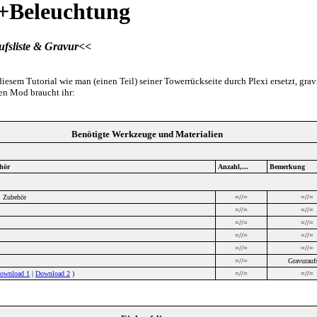
+Beleuchtung
fsliste & Gravur<<
iesem Tutorial wie man (einen Teil) seiner Towerrückseite durch Plexi ersetzt, grav
sen Mod braucht ihr:
Benötigte Werkzeuge und Materialien
hör
Anzahl,...
Bemerkung
, Zubehör
=//=
=//=
=//=
=//=
=//=
=//=
=//=
=//=
=//=
=//=
=//=
Gravurauf
ownload 1
|
Download 2
)
=//=
=//=