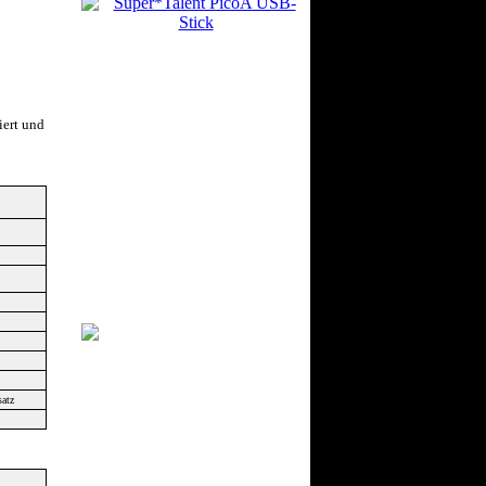
iert und
satz