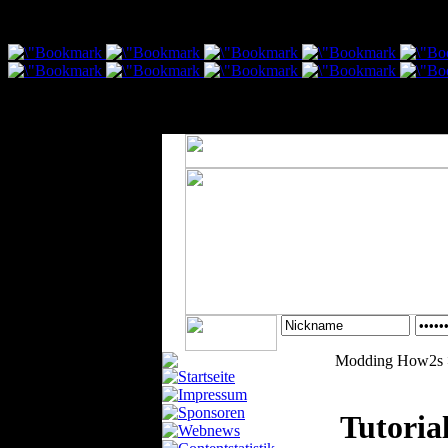
var txt1 = "Social Bookmarking Shortcuts:
Fenster schließt nach 10 sekunden automatisch";
Modding How2s >
Tutoria