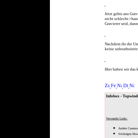
Jetzt gehts ans Gra
nicht schlecht->hand
Gravierer seid, dan
Nachdem ihr die Umri
keine unbearbeiteten
Hier haben wir das k
Infobox - Topwin
Verwandte Links:
Andere Casem
Stichsägen H