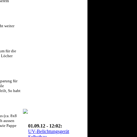
nserem
ht weiter
um für die
t Löcher
sparung für
ile
ilt, So habt
s (ca. 8x8
ch aussen
s wie Pappe
01.09.12 - 12:02:
UV-Belichtungsgerät
Selbstbau