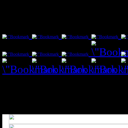
var txt1 = "Social Bookmar
Fenster schließt nach 10 s