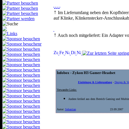
↑
Im Lieferumfang neben den Kopfhörern 
auf Klinke, Klinkenstecker-Anschlusskab
↑
Auch noch mitgeliefert: Ein Adapter 
Infobox - Zykon H3 Gamer-Headset
Einleitung & Lieferumfang
-
Design & Ve
Verwandte Links:
Andere Artikel aus dem Bereich Gaming und Mult
Autor:
Sebastian
23.09.2007