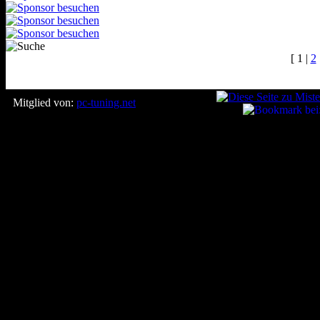
[ 1 |
2
Mitglied von:
pc-tuning.net