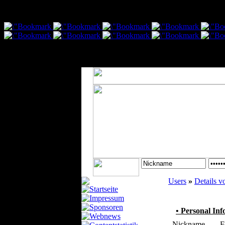
var txt1 = "Social Bookmarking Shortcuts:
Fenster schließt nach 10 sekunden automatisch";
Users
»
Details 
• Personal Inf
Nickname
F