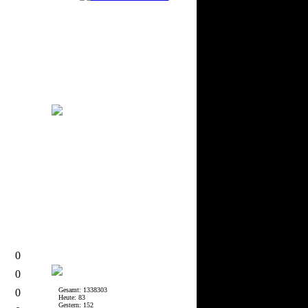
0
0
Gesamt: 1338303
0
Heute: 83
Gestern: 152