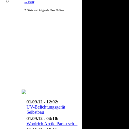
0
... mehr
2 Gäste und folgende User Online:
01.09.12 - 12:02:
UV-Belichtungsgerät
Selbstbau
01.09.12 - 04:10:
Woolrich Arctic Parka sch...