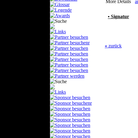
More Details
a
• Signatur
«
zurück