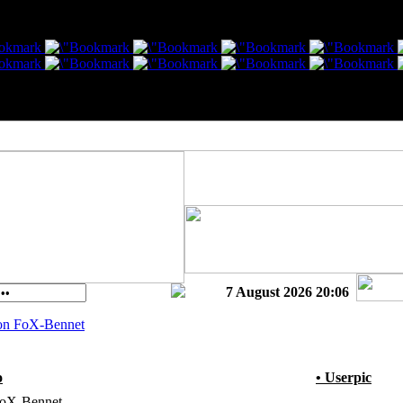
7 August 2026 20:06
von FoX-Bennet
o
• Userpic
oX-Bennet