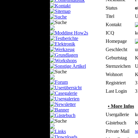
Status
o
Titel
U
Kontakt
ICQ
k
Homepage
Geschlecht
u
Geburtstag
K
Sternzeichen
U
Wohnort
K
Registriert
3
Last Login
3
• More Infos
Usergallerie
k
Gästebuch
K
Private Mail
s